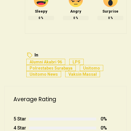
Sleepy
Angry
Surprise
0
%
0
%
0
%
In
Alumni Akabri 96
LPS
Polrestabes Surabaya
Unitomo
Unitomo News
Vaksin Massal
Average Rating
5 Star
0%
4 Star
0%