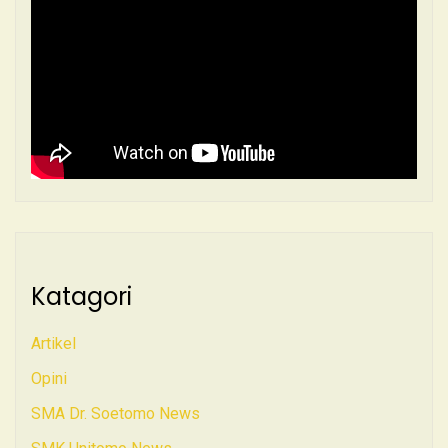
Katagori
Artikel
Opini
SMA Dr. Soetomo News