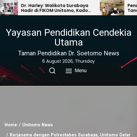
ley: Walikota Surabaya
Penutupan Silakwil, I
i FIKOM Unitomo, Kado
Tanam Pohon Durian 
uat Rektor Unitomo
Jombang
Yayasan Pendidikan Cendekia
Utama
Taman Pendidikan Dr. Soetomo News
6 August 2026, Thursday
Menu
Home
Unitomo News
Kerjasama dengan Polrestabes Surabaya, Unitomo Gelar