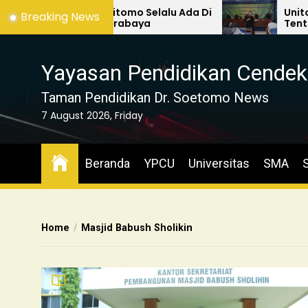
Cahyadi : Unitomo Selalu Ada Di
Unitomo Gelar S
Breaking News
i Pemkot Surabaya
Tentang JAFA d
Yayasan Pendidikan Cendek
Taman Pendidikan Dr. Soetomo News
7 August 2026, Friday
Beranda
YPCU
Universitas
SMA
Home
Masjid Babush Sholikin