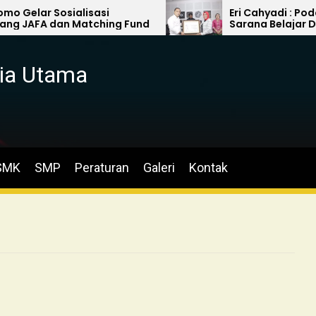
osialisasi
Eri Cahyadi : Podcast Unit
an Matching Fund
Sarana Belajar Dan Kemajua
Era Digitalisasi
ia Utama
SMK
SMP
Peraturan
Galeri
Kontak