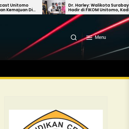
omo
Dr. Harley: Walikota Surabaya
n Di
Hadir di FIKOM Unitomo, Kado
Ultah Buat Rektor Unitomo
Menu