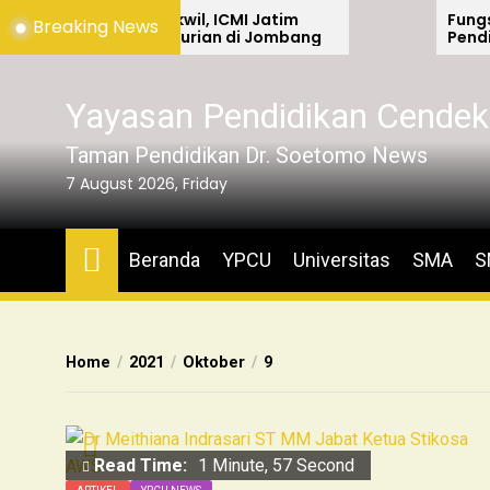
utupan Silakwil, ICMI Jatim
Fungsi dan Per
Breaking News
am Pohon Durian di Jombang
Pendidikan
Yayasan Pendidikan Cendek
Taman Pendidikan Dr. Soetomo News
7 August 2026, Friday
Beranda
YPCU
Universitas
SMA
S
Home
2021
Oktober
9
Read Time:
1 Minute, 57 Second