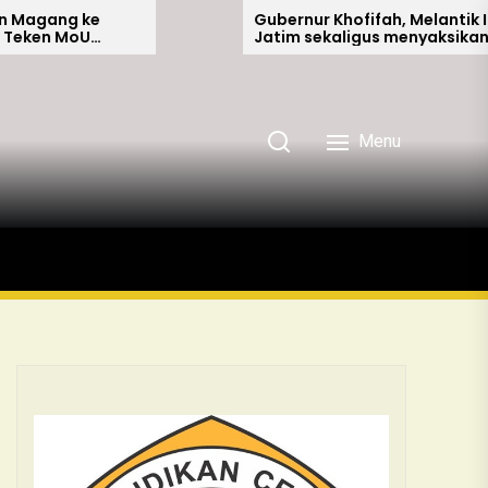
ke
Gubernur Khofifah, Melantik ICMI
oU
Jatim sekaligus menyaksikan MoU
onesia
antara DeDurian Park dengan ICMI
Jatim di Gedung Grahadi
Surabaya
Menu