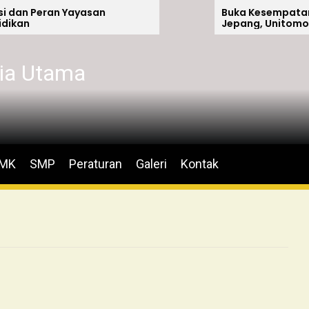
an Yayasan
Buka Kesempatan Magang 
Jepang, Unitomo Teken M
dengan PT. Tomodachi Ind
Gemilang
ia Utama
MK
SMP
Peraturan
Galeri
Kontak