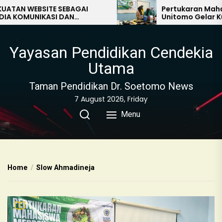
 WEBSITE SEBAGAI
Pertukaran Mahasisw
MUNIKASI DAN
Unitomo Gelar Kuliner
I DALAM DUNIA
AN DI ERA DIGITAL
Yayasan Pendidikan Cendekia
Utama
Taman Pendidikan Dr. Soetomo News
7 August 2026, Friday
Menu
Home
Slow Ahmadineja